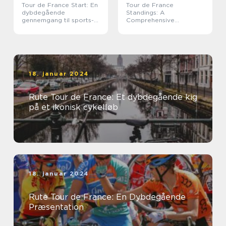
Tour de France Start: En
Tour de France
dybdegående
Standings: A
gennemgang til sports-
Comprehensive
og fritidsentusiaster
Overview
18. januar 2024
Rute Tour de France: Et dybdegående kig
på et ikonisk cykelløb
18. januar 2024
Rute Tour de France: En Dybdegående
Præsentation