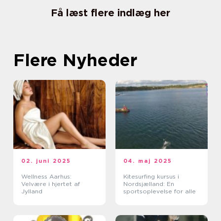
Få læst flere indlæg her
Flere Nyheder
02. juni 2025
04. maj 2025
Wellness Aarhus:
Kitesurfing kursus i
Velvære i hjertet af
Nordsjælland: En
Jylland
sportsoplevelse for alle