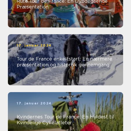
Rute Tour de France: En Dybdegående
Præsentation
17. januar 2024
Tour de France enkeltstart: En nærmere
præsentation og historisk gennemgang
17. januar 2024
Kvindernes Tour de France: En Hyldest til
Kvindelige Cykelatleter