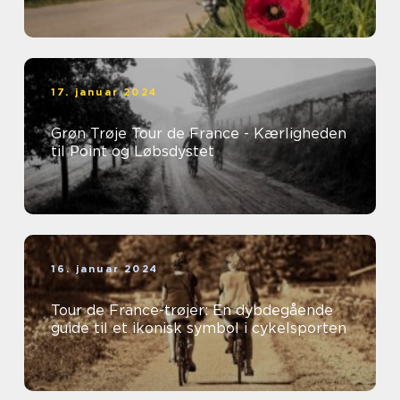
17. januar 2024
Grøn Trøje Tour de France - Kærligheden
til Point og Løbsdystet
16. januar 2024
Tour de France-trøjer: En dybdegående
guide til et ikonisk symbol i cykelsporten