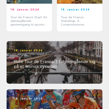
18. januar 2024
18. januar 2024
Tour de France Start: En
Tour de France
dybdegående
Standings: A
gennemgang til sports-
Comprehensive
og fritidsentusiaster
Overview
18. januar 2024
Rute Tour de France: Et dybdegående kig
på et ikonisk cykelløb
18. januar 2024