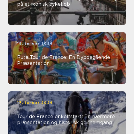
på et ikonisk cykelløb
18. januar 2024
Rute Tour de France: En Dybdegående
Præsentation
17. januar 2024
Tour de France enkeltstart: En nærmere
præsentation og historisk gennemgang