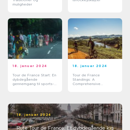
muligheder
18. januar 2024
18. januar 2024
Tour de France Start: En
Tour de France
dybdegående
Standings: A
gennemgang til sports-
Comprehensive
og fritidsentusiaster
Overview
18. januar 2024
Rute Tour de France: Et dybdegående kig