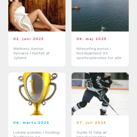
02. juni 2025
04. maj 2025
Wellness Aarhus:
Kitesurfing kursus i
Velvære i hjertet af
Nordsjælland: En
Jylland
sportsoplevelse for alle
06. marts 2025
07. juli 2024
Lokale pokaler i Kolding:
Guide til Valg af
Traditioner og
Ishockeyskøjter