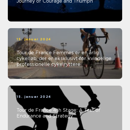
Journey of Courage and Triumph
15. januar 2024
Tour de France Femmes er en årlig
cykelløb, der er eksklusivt for kvindelige
professionelle cykelryttere
15. januar 2024
Tour de France 4th Stage: A Test of
Endurance and Strategy