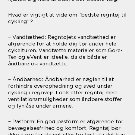
Hvad er vigtigt at vide om “bedste regntøj til
cykling”?
– Vandtæthed: Regntøjets vandtæthed er
afgørende for at holde dig tør under hele
cykelturen. Vandtætte materialer som Gore-
Tex og eVent er ideelle, da de både er
åndbare og vandtætte.
– Åndbarhed: Åndbarhed er nøglen til at
forhindre overophedning og sved under
cykling i regnvejr. Look efter regntøj med
ventilationsmuligheder som åndbare stoffer
og lynlåse under armene.
– Pasform: En god pasform er afgørende for
bevægelsesfrihed og komfort. Regntøj bør
ikke være for stramt eller for løst, da det kan