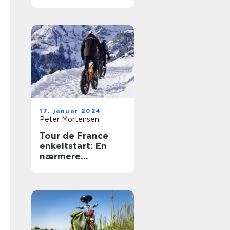
Præsentation
17. januar 2024
Peter Mortensen
Tour de France
enkeltstart: En
nærmere
præsentation og
historisk
gennemgang