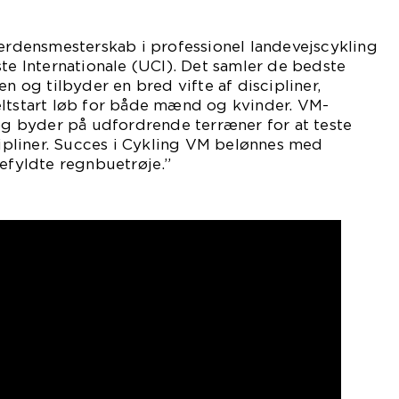
verdensmesterskab i professionel landevejscykling
ste Internationale (UCI). Det samler de bedste
en og tilbyder en bred vifte af discipliner,
eltstart løb for både mænd og kvinder. VM-
 og byder på udfordrende terræner for at teste
scipliner. Succes i Cykling VM belønnes med
gefyldte regnbuetrøje.”