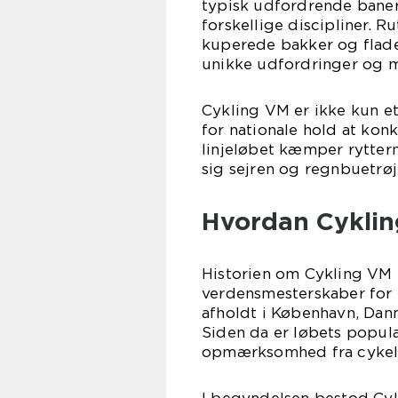
typisk udfordrende baner 
forskellige discipliner. R
kuperede bakker og flade
unikke udfordringer og m
Cykling VM er ikke kun et
for nationale hold at kon
linjeløbet kæmper rytter
sig sejren og regnbuetrøj
Hvordan Cykling
Historien om Cykling VM 
verdensmesterskaber for p
afholdt i København, Dan
Siden da er løbets popula
opmærksomhed fra cykelf