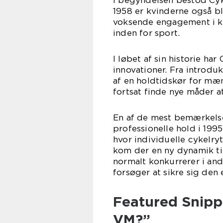
I begyndelsen bestod Cyk
1958 er kvinderne også bl
voksende engagement i kv
inden for sport.
I løbet af sin historie h
innovationer. Fra introdu
af en holdtidskør for mæn
fortsat finde nye måder a
En af de mest bemærkels
professionelle hold i 199
hvor individuelle cykelry
kom der en ny dynamik til
normalt konkurrerer i a
forsøger at sikre sig den
Featured Snippe
VM?”