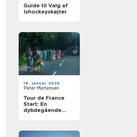
Guide til Valg af
Ishockeyskøjter
18. januar 2024
Peter Mortensen
Tour de France
Start: En
dybdegående
gennemgang til
sports- og
fritidsentusiaster