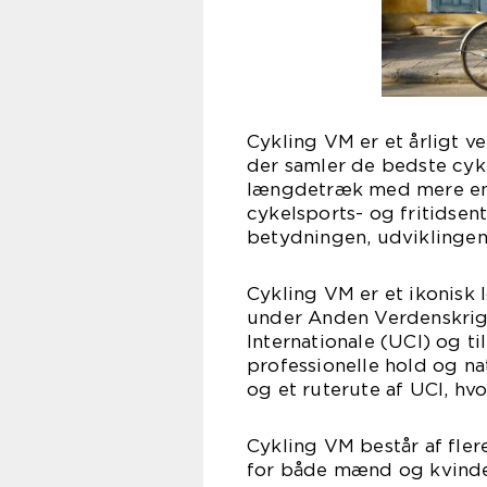
Cykling VM er et årligt v
der samler de bedste cyke
længdetræk med mere end 1
cykelsports- og fritidsentu
betydningen, udviklingen
Cykling VM er et ikonisk l
under Anden Verdenskrig).
Internationale (UCI) og ti
professionelle hold og na
og et ruterute af UCI, hv
Cykling VM består af fler
for både mænd og kvinder