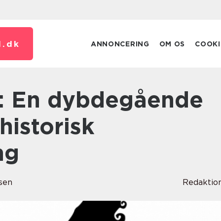
.
dk
ANNONCERING
OM OS
COOKI
historisk
ng
sen
Redaktio