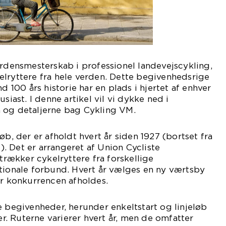
erdensmesterskab i professionel landevejscykling,
lryttere fra hele verden. Dette begivenhedsrige
00 års historie har en plads i hjertet af enhver
siast. I denne artikel vil vi dykke ned i
 og detaljerne bag Cykling VM.
øb, der er afholdt hvert år siden 1927 (bortset fra
 Det er arrangeret af Union Cycliste
ltrækker cykelryttere fra forskellige
tionale forbund. Hvert år vælges en ny værtsby
or konkurrencen afholdes.
e begivenheder, herunder enkeltstart og linjeløb
. Ruterne varierer hvert år, men de omfatter