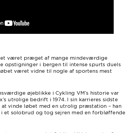
k set været præget af mange mindeværdige
e opstigninger i bergen til intense spurts duels
løbet været vidne til nogle af sportens mest
sværdige øjeblikke i Cykling VM’s historie var
 utrolige bedrift i 1974. I sin karrieres sidste
t vinde løbet med en utrolig præstation – han
i et solobrud og tog sejren med en forbløffende