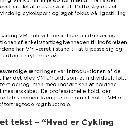
ling VM kun af linjeløb for mænd, men siden
evet en del af mesterskabet. Dette skyldes et
indelig cykelsport og øget fokus på ligestilling
ar Cykling VM oplevet forskellige ændringer og
ktionen af enkeltstartbegivenheden til indførelsen
dene har VM været i stand til at tilpasse sig og
t udfordre rytterne på.
esværdige ændringer var introduktionen af de
5. Før det blev VM afholdt som et individuelt løb,
ttere deltog, men med indførelsen af holdene
 mesterskabet. De professionelle hold, der
ndre løb sammen, kæmper nu som et hold i VM og
 eftertragtede regnbuetrøje.
t tekst – “Hvad er Cykling