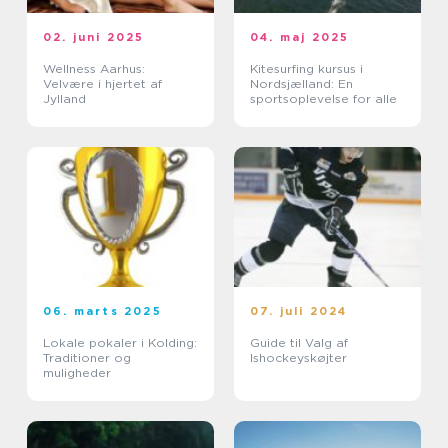
02. juni 2025
04. maj 2025
Wellness Aarhus:
Kitesurfing kursus i
Velvære i hjertet af
Nordsjælland: En
Jylland
sportsoplevelse for alle
06. marts 2025
07. juli 2024
Lokale pokaler i Kolding:
Guide til Valg af
Traditioner og
Ishockeyskøjter
muligheder