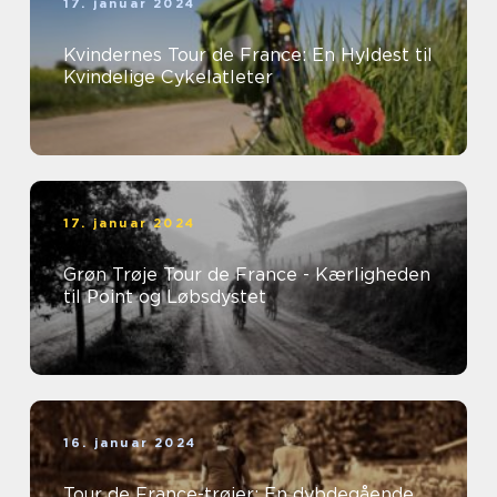
17. januar 2024
Kvindernes Tour de France: En Hyldest til
Kvindelige Cykelatleter
17. januar 2024
Grøn Trøje Tour de France - Kærligheden
til Point og Løbsdystet
16. januar 2024
Tour de France-trøjer: En dybdegående