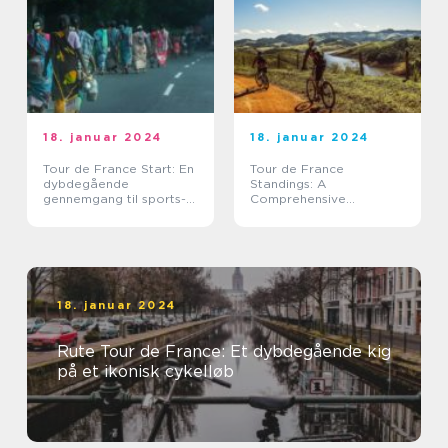
18. januar 2024
18. januar 2024
Tour de France Start: En
Tour de France
dybdegående
Standings: A
gennemgang til sports-
Comprehensive
og fritidsentusiaster
Overview
18. januar 2024
Rute Tour de France: Et dybdegående kig
på et ikonisk cykelløb