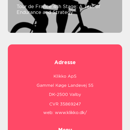
Tour de France 4th Stage: A Test of
Endurance and Strategy
Adresse
web:
www.klikko.dk/
Menu