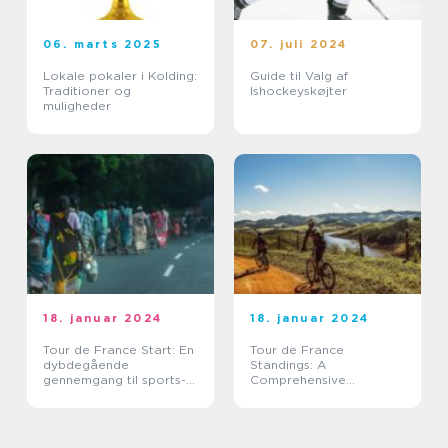
06. marts 2025
07. juli 2024
Lokale pokaler i Kolding:
Guide til Valg af
Traditioner og
Ishockeyskøjter
muligheder
18. januar 2024
18. januar 2024
Tour de France Start: En
Tour de France
dybdegående
Standings: A
gennemgang til sports-
Comprehensive
og fritidsentusiaster
Overview