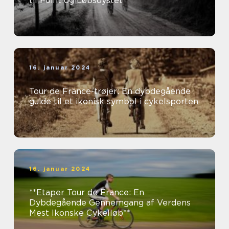
til Point og Løbsdystet
16. januar 2024
Tour de France-trøjer: En dybdegående
guide til et ikonisk symbol i cykelsporten
16. januar 2024
**Etaper Tour de France: En
Dybdegående Gennemgang af Verdens
Mest Ikonske Cykelløb**