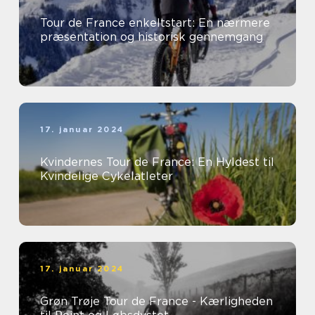
Tour de France enkeltstart: En nærmere
præsentation og historisk gennemgang
17. januar 2024
Kvindernes Tour de France: En Hyldest til
Kvindelige Cykelatleter
17. januar 2024
Grøn Trøje Tour de France - Kærligheden