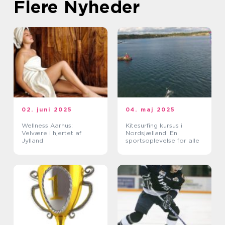
Flere Nyheder
02. juni 2025
04. maj 2025
Wellness Aarhus:
Kitesurfing kursus i
Velvære i hjertet af
Nordsjælland: En
Jylland
sportsoplevelse for alle