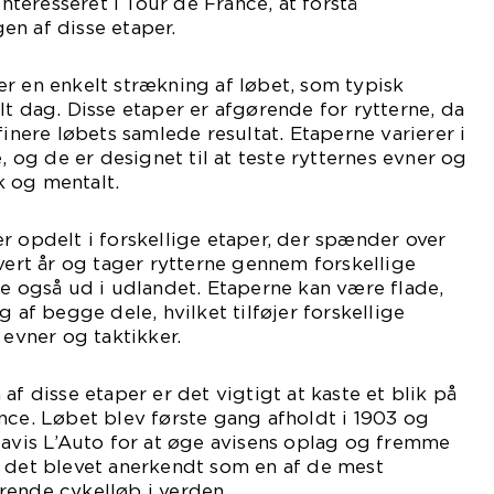
interesseret i Tour de France, at forstå
en af disse etaper.
r en enkelt strækning af løbet, som typisk
lt dag. Disse etaper er afgørende for rytterne, da
finere løbets samlede resultat. Etaperne varierer i
g de er designet til at teste rytternes evner og
 og mentalt.
r opdelt i forskellige etaper, der spænder over
hvert år og tager rytterne gennem forskellige
te også ud i udlandet. Etaperne kan være flade,
g af begge dele, hvilket tilføjer forskellige
 evner og taktikker.
af disse etaper er det vigtigt at kaste et blik på
nce. Løbet blev første gang afholdt i 1903 og
 avis L’Auto for at øge avisens oplag og fremme
r det blevet anerkendt som en af de mest
rende cykelløb i verden.