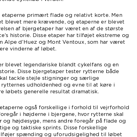
ar etaperne primært flade og relativt korte. Men
bet blevet mere krævende, og etaperne er blevet
lsen af bjergetaper har været en af de største
’s historie. Disse etaper har tilføjet ekstreme og
om Alpe d’Huez og Mont Ventoux, som har været
ere vinderne af løbet.
r blevet legendariske blandt cykelfans og en
storie. Disse bjergetaper tester rytterne både
kal tackle stejle stigninger og særlige
 rytternes udholdenhed og evne til at køre i
 løbets generelle resultat dramatisk.
taperne også forskellige i forhold til vejrforhold
oregår i højderne i bjergene, hvor rytterne skal
r og højdesyge, mens andre foregår på flade og
ige og taktiske sprints. Disse forskellige
ilføjer spænding og uforudsigelighed til løbet