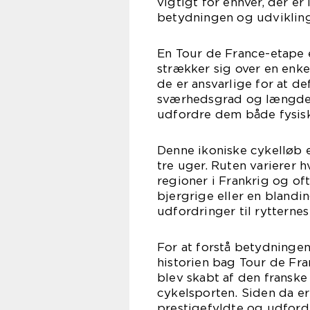
vigtigt for enhver, der er 
betydningen og udvikling
En Tour de France-etape e
strækker sig over en enke
de er ansvarlige for at de
sværhedsgrad og længde, o
udfordre dem både fysisk
Denne ikoniske cykelløb e
tre uger. Ruten varierer 
regioner i Frankrig og of
bjergrige eller en blandin
udfordringer til rytternes
For at forstå betydningen 
historien bag Tour de Fra
blev skabt af den franske
cykelsporten. Siden da e
prestigefyldte og udford