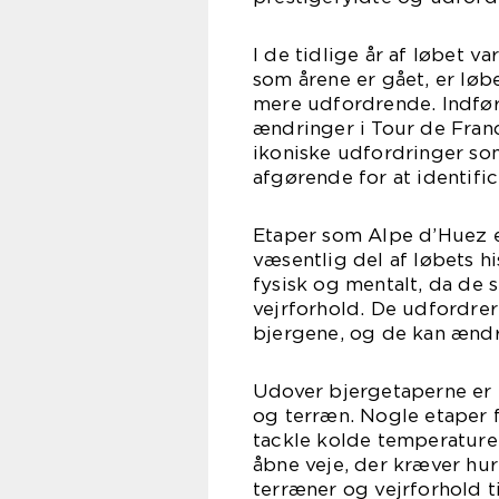
I de tidlige år af løbet v
som årene er gået, er lø
mere udfordrende. Indføre
ændringer i Tour de France
ikoniske udfordringer s
afgørende for at identific
Etaper som Alpe d’Huez e
væsentlig del af løbets hi
fysisk og mentalt, da de s
vejrforhold. De udfordrer
bjergene, og de kan ændre
Udover bjergetaperne er e
og terræn. Nogle etaper f
tackle kolde temperature
åbne veje, der kræver hurt
terræner og vejrforhold t