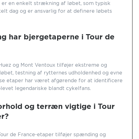
er en enkelt strækning af løbet, som typisk
elt dag og er ansvarlig for at definere løbets
ng har bjergetaperne i Tour de
uez og Mont Ventoux tilføjer ekstreme og
l løbet, testning af rytternes udholdenhed og evne
isse etaper har været afgørende for at identificere
blevet legendariske blandt cykelfans.
orhold og terræn vigtige i Tour
er?
Tour de France-etaper tilføjer spænding og