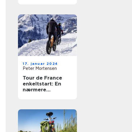
Præsentation
17. januar 2024
Peter Mortensen
Tour de France
enkeltstart: En
nærmere
præsentation og
historisk
gennemgang