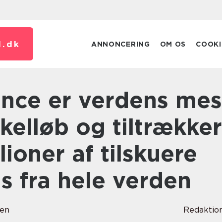
.
dk
ANNONCERING
OM OS
COOKI
elløb og tiltrækker
lioner af tilskuere
s fra hele verden
sen
Redaktio