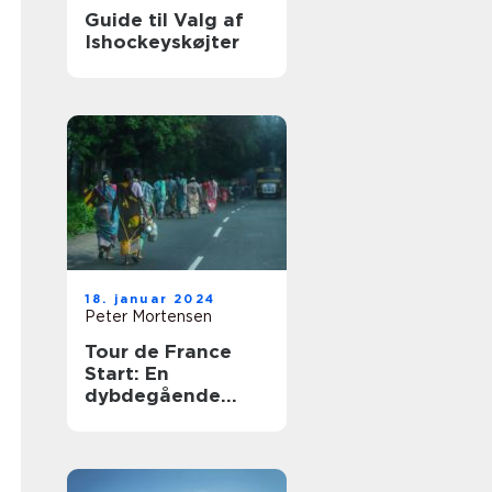
Guide til Valg af
Ishockeyskøjter
18. januar 2024
Peter Mortensen
Tour de France
Start: En
dybdegående
gennemgang til
sports- og
fritidsentusiaster