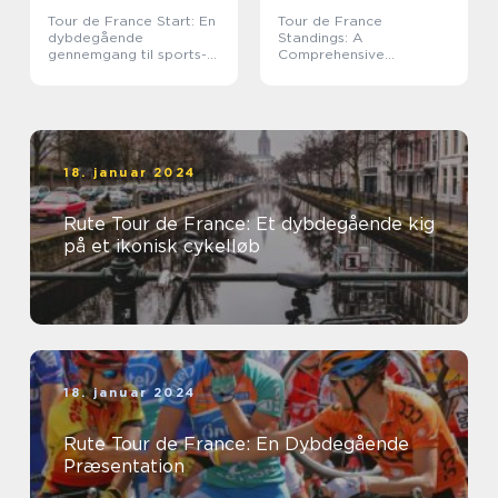
Tour de France Start: En
Tour de France
dybdegående
Standings: A
gennemgang til sports-
Comprehensive
og fritidsentusiaster
Overview
18. januar 2024
Rute Tour de France: Et dybdegående kig
på et ikonisk cykelløb
18. januar 2024
Rute Tour de France: En Dybdegående
Præsentation