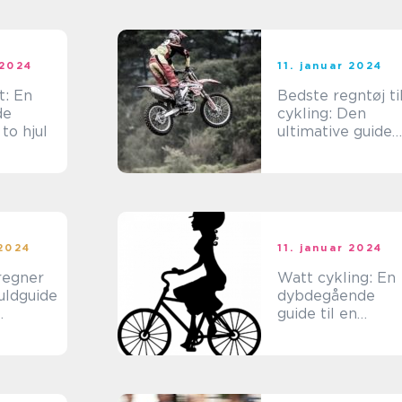
nale
ender
 2024
11. januar 2024
t: En
Bedste regntøj ti
de
cykling: Den
to hjul
ultimative guide
til at vælge det
rette udstyr
 2024
11. januar 2024
regner
Watt cykling: En
uldguide
dybdegående
guide til en
rbrændi
effektiv
orisk
træningsmetode