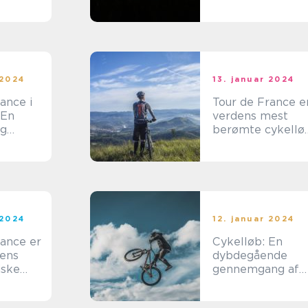
der
Worlds Greatest
Cycling Event
af
og seere
 2024
13. januar 2024
ance i
Tour de France e
 En
verdens mest
og
berømte cykellø
de
og tiltrækker
d for
hvert år millione
iaster
af tilskuere og
cykelfans fra hel
verden
 2024
12. januar 2024
rance er
Cykelløb: En
dens
dybdegående
iske
gennemgang af
og har
historien og
ast del
betydningen