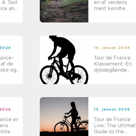
 A Test
en af verdens
nce and
mest kendte
cykelløb og har
en lang anden
anerkendelse
blandt sports- og
fritidsentusiaster
 2024
14. januar 2024
rance-
Tour de France
 af de
Klassement: En
iske og
dybdegående
ldte
analyse af den
s i
ikoniske cykellø
rækkefølge
 2024
13. januar 2024
rance er
Tour de France
dens
Live: The Ultima
ømte
Guide to the