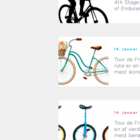
4th Stage:
of Endura
Strategy
14. januar
Tour de F
rute er en
mest ikon
prestigefy
cykelevent
verden
14. januar
Tour de F
en af ver
mest ber