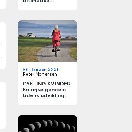
Ultimative
Købsguide
r
b
r
06. januar 2024
Peter Mortensen
e
CYKLING KVINDER:
En rejse gennem
tidens udvikling
og betydning