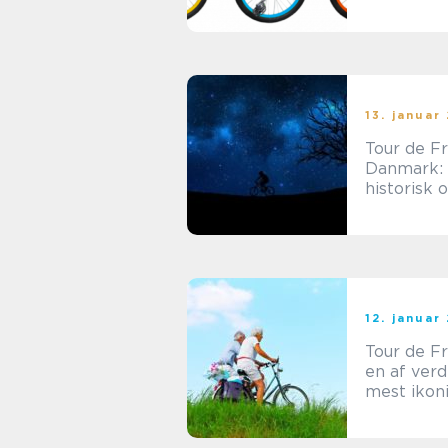
cykelløb, 
tiltrækker
millioner 
tilskuere 
hvert år
13. januar
Tour de Fr
Danmark:
historisk 
spænden
begivenhe
cykelentus
12. januar
Tour de F
en af ver
mest ikon
cykelløb 
været en f