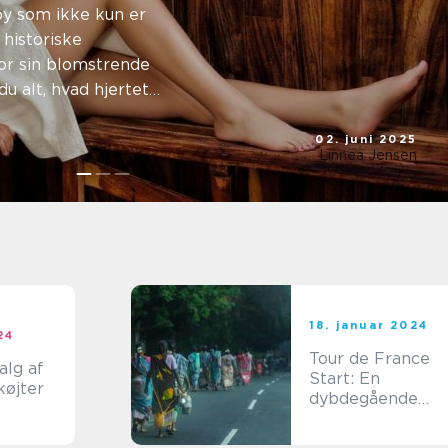
by som ikke kun er
 historiske
or sin blomstrende
u alt, hvad hjertet
02. juni 2025
Linnea Jensen
18. januar 2024
24
Tour de France
alg af
Start: En
køjter
dybdegående
gennemgang til
sports- og