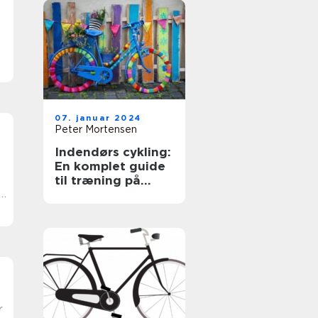
07. januar 2024
Peter Mortensen
Indendørs cykling:
En komplet guide
til træning på
r
cykel indendørs
r