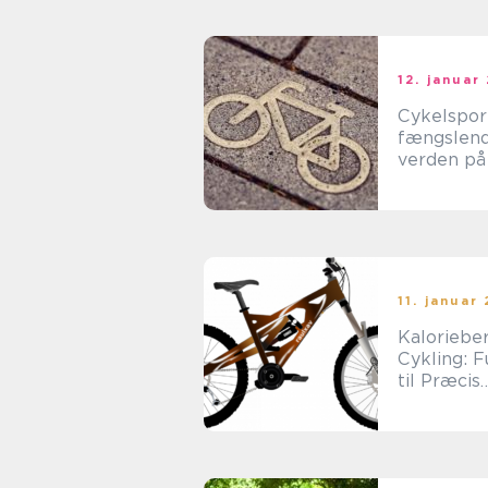
af den
internatio
sportskal
siden 1903
12. januar
Cykelspor
fængslen
verden på 
11. januar
Kaloriebe
Cykling: F
til Præcis
Kaloriefo
ng og Hist
Udvikling