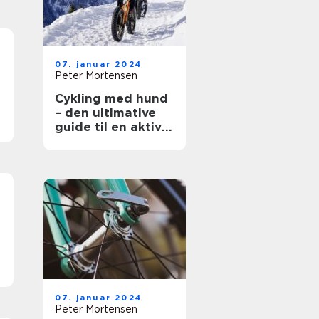
07. januar 2024
Peter Mortensen
Cykling med hund
– den ultimative
guide til en aktiv
og sjov træning
for både dig og
din trofaste
følgesvend
07. januar 2024
Peter Mortensen