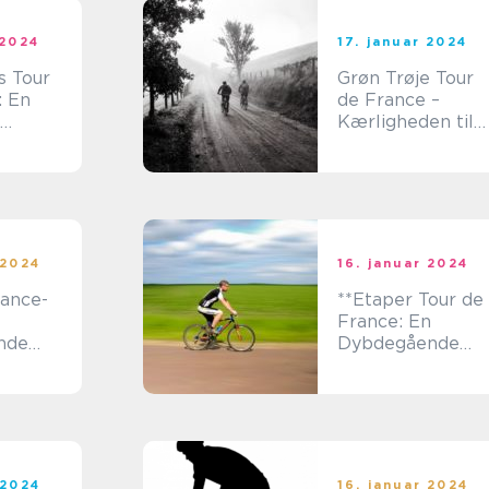
 2024
17. januar 2024
s Tour
Grøn Trøje Tour
: En
de France –
Kærligheden til
Point og
ter
Løbsdystet
 2024
16. januar 2024
rance-
**Etaper Tour de
France: En
nde
Dybdegående
t ikonisk
Gennemgang af
Verdens Mest
ten
Ikonske
Cykelløb**
 2024
16. januar 2024