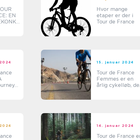
TOUR
Hvor mange
E: EN
etaper er der i
EKONKU
Tour de France
 2024
15. januar 2024
rance
Tour de France
A
Femmes er en
ourney
årlig cykelløb, de
e and
er eksklusivt for
kvindelige
professionelle
cykelryttere
 2024
14. januar 2024
rance
Tour de France e