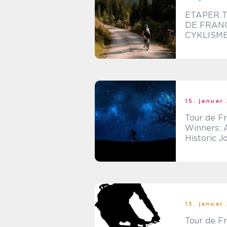
ETAPER 
DE FRANC
CYKLISM
RRENCES
SULTAN
15. januar
Tour de F
Winners: 
Historic J
of Courag
Triumph
15. januar
Tour de F