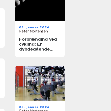
l
05. januar 2024
Peter Mortensen
Forbrænding ved
cykling: En
dybdegående
analyse af
energiomsætning
og udvikling
gennem tiden
05. januar 2024