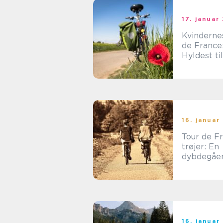
17. januar
Kvinderne
de France
Hyldest til
Kvindelige
Cykelatle
16. januar
Tour de F
trøjer: En
dybdegåe
guide til e
symbol i
cykelspor
16. januar