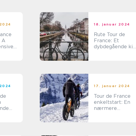
fritidsentusiaster
 2024
18. januar 2024
rance
Rute Tour de
: A
France: Et
nsive
dybdegående kig
på et ikonisk
cykelløb
 2024
17. januar 2024
 de
Tour de France
n
enkeltstart: En
nde
nærmere
ion
præsentation og
historisk
gennemgang