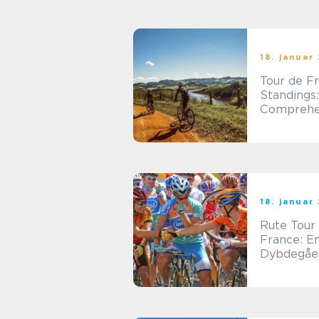
18. januar
Tour de F
Standings
Comprehe
Overview
18. januar
Rute Tour
France: E
Dybdegåe
Præsentat