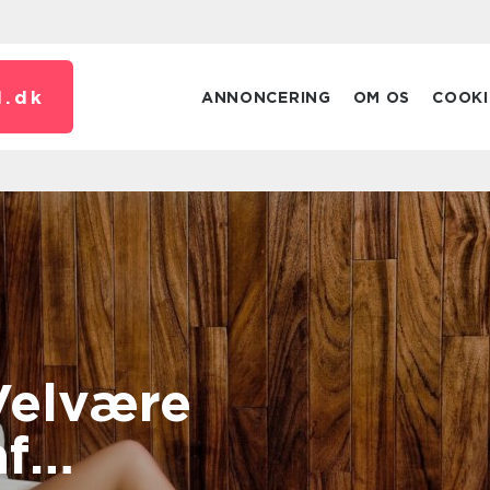
.
dk
ANNONCERING
OM OS
COOKI
Velvære
af