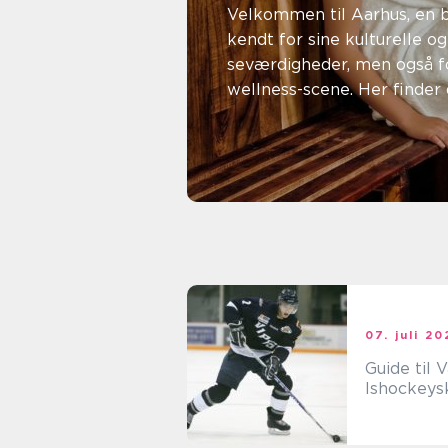
Jylland
Velkommen til Aarhus, en 
kendt for sine kulturelle og
seværdigheder, men også f
wellness-scene. Her finder d
kan beg&aeli...
06. marts 2025
Emma Madsen
07. juli 20
Guide til V
Ishockeys